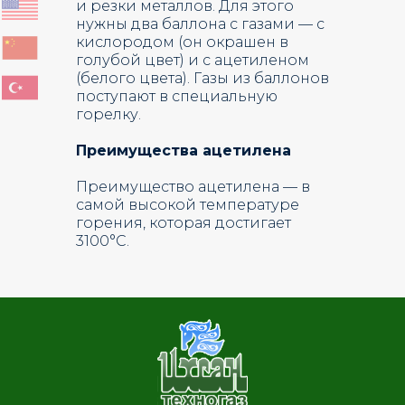
и резки металлов. Для этого
нужны два баллона с газами — с
кислородом (он окрашен в
голубой цвет) и с ацетиленом
(белого цвета). Газы из баллонов
поступают в специальную
горелку.
Преимущества ацетилена
Преимущество ацетилена — в
самой высокой температуре
горения, которая достигает
3100°С.